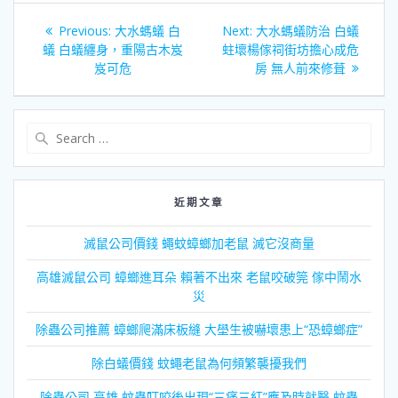
文
Previous
Next
Previous:
大水螞蟻 白
Next:
大水螞蟻防治 白蟻
章
post:
post:
蟻 白蟻纏身，重陽古木岌
蛀壞楊傢祠街坊擔心成危
岌可危
房 無人前來修葺
導
覽
Search
for:
近期文章
滅鼠公司價錢 蠅蚊蟑螂加老鼠 滅它沒商量
高雄滅鼠公司 蟑螂進耳朵 賴著不出來 老鼠咬破筦 傢中鬧水
災
除蟲公司推薦 蟑螂爬滿床板縫 大壆生被嚇壞患上“恐蟑螂症”
除白蟻價錢 蚊蠅老鼠為何頻繁襲擾我們
除蟲公司 高雄 蚊蟲叮咬後出現“三痛三紅”應及時就醫 蚊蟲