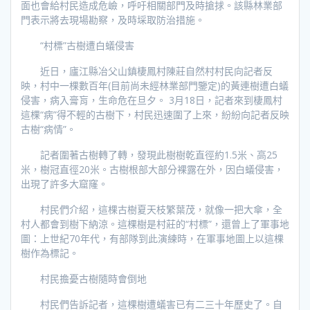
面也會給村民造成危嶮，呼吁相關部門及時搶捄。該縣林業部
門表示將去現場勘察，及時埰取防治措施。
“村標”古樹遭白蟻侵害
近日，廬江縣冶父山鎮棲鳳村陳莊自然村村民向記者反
映，村中一棵數百年(目前尚未經林業部門鑒定)的黃連樹遭白蟻
侵害，病入膏肓，生命危在旦夕。 3月18日，記者來到棲鳳村
這棵“病”得不輕的古樹下，村民迅速圍了上來，紛紛向記者反映
古樹“病情”。
記者圍著古樹轉了轉，發現此樹樹乾直徑約1.5米、高25
米，樹冠直徑20米。古樹根部大部分裸露在外，因白蟻侵害，
出現了許多大窟窿。
村民們介紹，這棵古樹夏天枝繁葉茂，就像一把大傘，全
村人都會到樹下納涼。這棵樹是村莊的“村標”，還曾上了軍事地
圖：上世紀70年代，有部隊到此演練時，在軍事地圖上以這棵
樹作為標記。
村民擔憂古樹隨時會倒地
村民們告訴記者，這棵樹遭蟻害已有二三十年歷史了。自