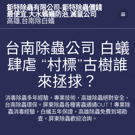
Skip
鉅特除蟲有限公司-鉅特除蟲價錢
to
最便宜,大水螞蟻防治,滅鼠公司
content
高雄,台南除白蟻
台南除蟲公司 白蟻
肆虐 “村標”古樹誰
來拯捄？
消毒除蟲多年經驗，專業技術，高雄除蟲絕對安全、
台南除蟲環保。屏東除蟲各種害蟲通通OUT！專業除
蟲消毒經驗，白蟻五年保證，高雄除蟲免費到場勘
查，屏東除蟲歡迎洽詢。