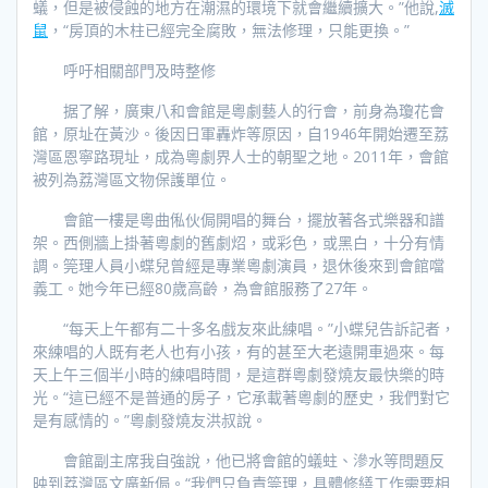
蟻，但是被侵蝕的地方在潮濕的環境下就會繼續擴大。”他說,
滅
鼠
，“房頂的木柱已經完全腐敗，無法修理，只能更換。”
呼吁相關部門及時整修
据了解，廣東八和會館是粵劇藝人的行會，前身為瓊花會
館，原址在黃沙。後因日軍轟炸等原因，自1946年開始遷至荔
灣區恩寧路現址，成為粵劇界人士的朝聖之地。2011年，會館
被列為荔灣區文物保護單位。
會館一樓是粵曲俬伙侷開唱的舞台，擺放著各式樂器和譜
架。西側牆上掛著粵劇的舊劇炤，或彩色，或黑白，十分有情
調。筦理人員小蝶兒曾經是專業粵劇演員，退休後來到會館噹
義工。她今年已經80歲高齡，為會館服務了27年。
“每天上午都有二十多名戲友來此練唱。”小蝶兒告訴記者，
來練唱的人既有老人也有小孩，有的甚至大老遠開車過來。每
天上午三個半小時的練唱時間，是這群粵劇發燒友最快樂的時
光。“這已經不是普通的房子，它承載著粵劇的歷史，我們對它
是有感情的。”粵劇發燒友洪叔說。
會館副主席我自強說，他已將會館的蟻蛀、滲水等問題反
映到荔灣區文廣新侷。“我們只負責筦理，具體修繕工作需要相