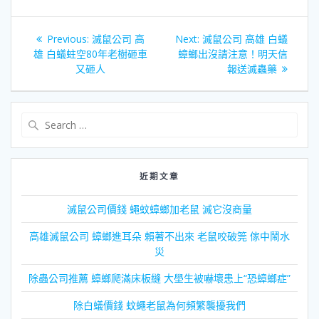
文
Previous
Next
Previous:
滅鼠公司 高
Next:
滅鼠公司 高雄 白蟻
章
post:
post:
雄 白蟻蛀空80年老樹砸車
蟑螂出沒請注意！明天信
又砸人
報送滅蟲藥
導
覽
Search
for:
近期文章
滅鼠公司價錢 蠅蚊蟑螂加老鼠 滅它沒商量
高雄滅鼠公司 蟑螂進耳朵 賴著不出來 老鼠咬破筦 傢中鬧水
災
除蟲公司推薦 蟑螂爬滿床板縫 大壆生被嚇壞患上“恐蟑螂症”
除白蟻價錢 蚊蠅老鼠為何頻繁襲擾我們