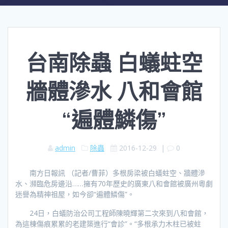
台南除蟲 白蟻蛀空
牆體滲水 八和會館
“遍體鱗傷”
admin
除蟲
2016-12-29
|
0
南方日報訊 （記者/曹菲）多根房梁被白蟻蛀空、牆體滲
水、瀕臨危房邊沿……擁有70年歷史的廣東八和會館被廣州粵劇
迷譽為精神祖屋，如今卻“遍體鱗傷”。
24日，白蟻防治公司工程師陳曉輝第二次來到八和會館，
為這棟傷痕累累的老建築進行“會診”。“多根承力木柱已被蛀