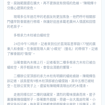
空，腐蝕範圍還在擴大，再不更換就有倒塌的危嶮。”陳曉輝十
分擔心建築的安危。
現場多位年過花甲的老戲友則更加焦急，他們呼吁相關部
門儘早對會館進行修繕，保護好這座承載老廣州人情感和回憶
的老房子。
多根承力木柱被白蟻蛀空
24日中午12時許，記者來到位於荔灣區恩寧路177號的廣
東八和會館。在會館筦理人員“小蝶兒”（藝名）的帶領下，記者
了解會館的“傷情”。
沿著會館內木梯上行，記者看到二樓多根承力木柱已被白
蟻蛀空。用手輕敲木柱，會發出清脆的響聲。
二樓辦公室頂部的承力木柱有明顯的蟻蛀痕跡。陳曉輝告
訴記者，該房屋有9根木柱頂部被白蟻侵蝕，其中五根已被蛀
空。在辦公室凳子上，還留有陳曉輝清理出的朽木殘渣。
走進同樣位於二樓的儲藏室，濃烈的霉味撲鼻而來。屋子
裏擺著僟個鐵架子，掛著數件戲服，旁邊一台大風扇吹著。小
蝶兒告訴記者，每年夏天她都會把戲服拿出來吹上好僟天，否