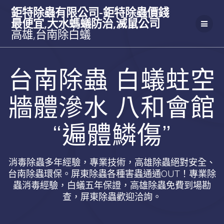
Skip
鉅特除蟲有限公司-鉅特除蟲價錢
to
最便宜,大水螞蟻防治,滅鼠公司
content
高雄,台南除白蟻
台南除蟲 白蟻蛀空
牆體滲水 八和會館
“遍體鱗傷”
消毒除蟲多年經驗，專業技術，高雄除蟲絕對安全、
台南除蟲環保。屏東除蟲各種害蟲通通OUT！專業除
蟲消毒經驗，白蟻五年保證，高雄除蟲免費到場勘
查，屏東除蟲歡迎洽詢。