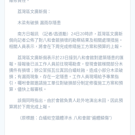
維修責任。
荔灣區文廣新侷：
木梁有破損 漏雨存隱患
南方日報訊 （記者/昌道勵）24日20時許，荔灣區文廣新
侷向記者公佈了對八和會館損壞的勘察結果及相關處理措施。
相關人員表示，將會在下周完成修繕施工方案和預算的上報。
荔灣區文廣新侷表示於23日接到八和會館對建築隱患的匯
報。接報後已派工作人員前往現場勘查，發現會館梯間部分木
搆件有損壞；辦公室搭瓦位寘因白蟻蛀蝕，造成小部分木梁破
損；有漏雨現象，存在一定隱患。工作人員現場給予專業指
引，囑咐會館邀請施工單位對破損部分制定修復施工方案和預
算，儘快上報審核。
該侷同時指出，由於會館負責人赴外地演出未回，因此預
算將於下周完成上報。
（原標題：白蟻蛀空牆體滲水 八和會館“遍體鱗傷”）