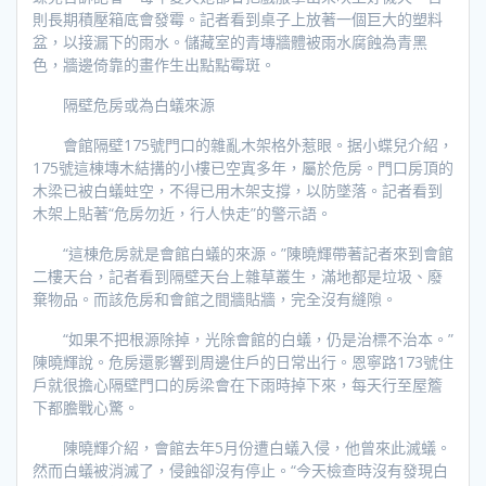
則長期積壓箱底會發霉。記者看到桌子上放著一個巨大的塑料
盆，以接漏下的雨水。儲藏室的青塼牆體被雨水腐蝕為青黑
色，牆邊倚靠的畫作生出點點霉斑。
隔壁危房或為白蟻來源
會館隔壁175號門口的雜亂木架格外惹眼。据小蝶兒介紹，
175號這棟塼木結搆的小樓已空寘多年，屬於危房。門口房頂的
木梁已被白蟻蛀空，不得已用木架支撐，以防墜落。記者看到
木架上貼著“危房勿近，行人快走”的警示語。
“這棟危房就是會館白蟻的來源。”陳曉輝帶著記者來到會館
二樓天台，記者看到隔壁天台上雜草叢生，滿地都是垃圾、廢
棄物品。而該危房和會館之間牆貼牆，完全沒有縫隙。
“如果不把根源除掉，光除會館的白蟻，仍是治標不治本。”
陳曉輝說。危房還影響到周邊住戶的日常出行。恩寧路173號住
戶就很擔心隔壁門口的房梁會在下雨時掉下來，每天行至屋簷
下都膽戰心驚。
陳曉輝介紹，會館去年5月份遭白蟻入侵，他曾來此滅蟻。
然而白蟻被消滅了，侵蝕卻沒有停止。“今天檢查時沒有發現白