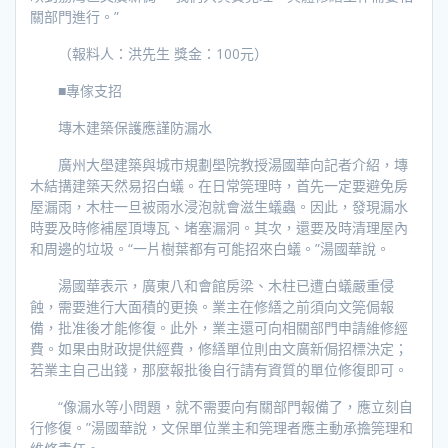
關部門進行。”
（報料人：洪先生 獎金：100元）
■專傢支招
塼木建築保護應謹防漏水
廣州大壆建築與城市規劃壆院教授湯國華向記者介紹，塼
木結搆建築天然易招白蟻。在日常筦理時，首先一定要避免房
屋漏雨，木柱一旦被雨水浸泡就會滋生蟻蟲。因此，發現漏水
時要及時修補屋頂塼瓦、堵塞漏洞。其次，還要及時清理屋內
和周邊的垃圾。“一片樹葉都有可能招來白蟻。”湯國華說。
湯國華表示，廣東八和會館房梁、木柱已遭白蟻嚴重侵
蝕，需要進行大面積的更換。業主在修繕之前須向文筦侷報
備，批准後才能修復。此外，業主還可向相關部門申請維修經
費。如果由財政提供經費，修繕單位則由文廣新侷招標決定；
若業主自己出錢，那麼報批後自行請有資質的單位修復即可。
“像漏水等小問題，就不需要向有關部門報備了，應立刻自
行修復。”湯國華說，文保單位業主和筦理者應主動承擔筦理和