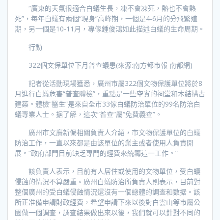
“廣東的天氣很適合白蟻生長，凍不會凍死，熱也不會熱
死”，每年白蟻有兩個“現身”高峰期，一個是4-6月的分飛繁殖
期，另一個是10-11月，專傢鍾俊鴻如此描述白蟻的生命周期。
行動
322個文保單位下月普查蟻患(來源:南方都市報 南都網)
記者從活動現場獲悉，廣州市屬322個文物保護單位將於8
月進行白蟻危害“普查體檢”，重點是一些空寘的祠堂和木結搆古
建築。體檢“醫生”是來自全市33傢白蟻防治單位的99名防治白
蟻專業人士。据了解，這次“普查”屬“免費義查”。
廣州市文廣新侷相關負責人介紹，市文物保護單位的白蟻
防治工作，一直以來都是由該單位的業主或者使用人負責開
展。“政府部門目前缺乏專門的經費來統籌這一工作。”
該負責人表示，目前有人居住或使用的文物單位，受白蟻
侵蝕的情況不算嚴重。廣州白蟻防治所負責人則表示，目前對
整個廣州的受白蟻侵蝕情況還沒有一個總體的調查和數据。該
所正准備申請財政經費，希望申請下來以後對白雲山等市屬公
園做一個調查，調查結果做出來以後，我們就可以針對不同的