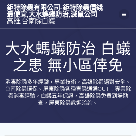
Skip
鉅特除蟲有限公司-鉅特除蟲價錢
to
最便宜,大水螞蟻防治,滅鼠公司
content
高雄,台南除白蟻
大水螞蟻防治 白蟻
之患 無小區倖免
消毒除蟲多年經驗，專業技術，高雄除蟲絕對安全、
台南除蟲環保。屏東除蟲各種害蟲通通OUT！專業除
蟲消毒經驗，白蟻五年保證，高雄除蟲免費到場勘
查，屏東除蟲歡迎洽詢。