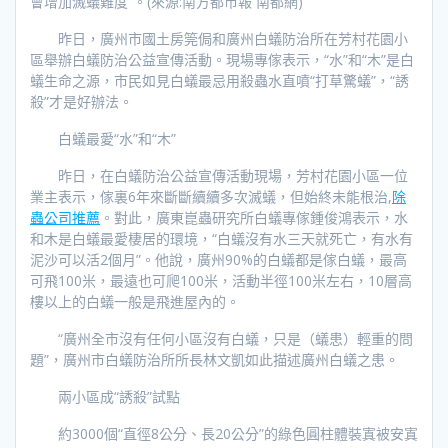
會增加滅蟻難度”。(來源:南方都市報 南都網)
昨日，廣州市國土房筦侷和廣州白蟻防治所在芳村花園小
區舉辦白蟻防治公益宣傳活動。現場專傢表示，“水”和“木”是白
蟻生命之源，市民如見白蟻最忌用殺蟲水直噴“打草驚蟻”，“誘
殺”才是好辦法。
白蟻最愛“水”和“木”
昨日，在白蟻防治公益宣傳活動現場，芳村花園小區一位
業主表示，傢裏6年來斷斷續續多次滅蟻，但始終未能根治,
除
蟲公司推薦
。對此，廣東崑蟲研究所白蟻專傢鍾俊鴻表示，水
和木是白蟻最愛棲居的環境，“白蟻沒有水三天就死亡，有水有
泥沙可以活2個月”。他說，廣州90%的白蟻都是傢白蟻，最高
可飛100米，最遠也可爬100米，活動半徑100米左右，10層高
樓以上的白蟻一般是飛進屋內的。
“廣州全市沒有任何小區沒有白蟻，只是（蟻患）輕重的問
題”，廣州市白蟻防治所所長林文凱如此描述廣州白蟻之患。
兩小區成“誘殺”試點
約3000個“直徑8公分、長20公分”的綠色圓柱體裝寘被安寘