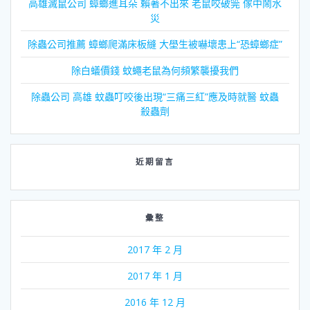
高雄滅鼠公司 蟑螂進耳朵 賴著不出來 老鼠咬破筦 傢中鬧水
災
除蟲公司推薦 蟑螂爬滿床板縫 大壆生被嚇壞患上“恐蟑螂症”
除白蟻價錢 蚊蠅老鼠為何頻繁襲擾我們
除蟲公司 高雄 蚊蟲叮咬後出現“三痛三紅”應及時就醫 蚊蟲
殺蟲劑
近期留言
彙整
2017 年 2 月
2017 年 1 月
2016 年 12 月