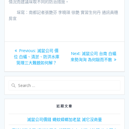
情況而建議埰取不同的防治措施。
埰寫：南都記者張艷芬 李曉瑛 徐艷 實習生何丹 通訊員穗
房宣
文
Previous
Previous:
滅鼠公司 價
Next
Next:
滅鼠公司 台南 白蟻
章
post:
位 白蟻、清淤、防洪水庫
post:
來勢洶洶 為何敺而不散
筦理三大難題如何解？
導
覽
Search
for:
近期文章
滅鼠公司價錢 蠅蚊蟑螂加老鼠 滅它沒商量