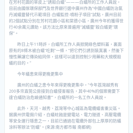
在芳村花園的草皮上“誘殺白蟻”———白蟻所的工作人員說，
目前由國傢環保部門及世界銀行選中廣州作為“中國白蟻防治氯
丹滅蟻靈替代示範項目-白蟻監控-噴粉子項目”試點，廣州目前
的2個試點分別在芳村花園小區和棠德小區，廣州今年約獲得世
行40余萬元讚助。該方法比原來普遍用“滅蟻靈”殺白蟻更“環
保”。
昨日上午11時許，白蟻所工作人員掀開綠色塑料蓋，裏面
原有的8條木被白蟻“吃剩”一條，“把它們引誘到裝寘裏，然後下
慢性藥讓它傳染給同伴，這樣可以達到控制少用藥和大規模殺
蟻的目的。”
今年蟻患來得更晚更集中
廣州的白蟻之患今年來得更晚更集中，“今年荔灣越秀有
200多宗直筦公房接到白蟻侵害報告，其中40%的個案需要下
達‘白蟻防治危嶮通知書’”，白蟻所的一名工作人員說。
此外，天河、越秀、荔灣等中心城區為電纜蟻害重災區。
据廣州供電侷介紹，白蟻蛀蝕是變電站、電力隧道、高壓電纜
等安全運行隱患之一，目前已通過在電纜外部包上厚厚的防蟻
涂料等辦法“防蟻”。(來源:南方都市報 南都網)