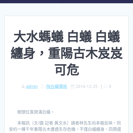
大水螞蟻 白蟻 白蟻
纏身，重陽古木岌岌
可危
admin
除白蟻價格
2016-12-25
|
0
樹頭位寘爬滿白蟻。
本報訊（文/圖 記者 黃文水）讀者林先生向本報反映，同
安的一棵千年重陽古木遭遇生存危機，不僅白蟻纏身，四周還