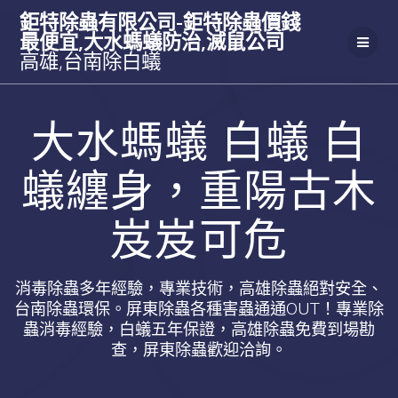
Skip
鉅特除蟲有限公司-鉅特除蟲價錢
to
最便宜,大水螞蟻防治,滅鼠公司
content
高雄,台南除白蟻
大水螞蟻 白蟻 白
蟻纏身，重陽古木
岌岌可危
消毒除蟲多年經驗，專業技術，高雄除蟲絕對安全、
台南除蟲環保。屏東除蟲各種害蟲通通OUT！專業除
蟲消毒經驗，白蟻五年保證，高雄除蟲免費到場勘
查，屏東除蟲歡迎洽詢。