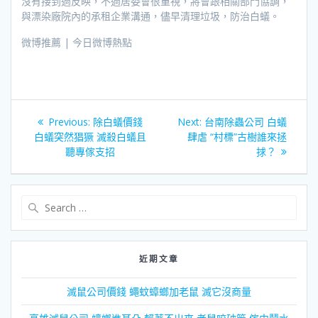
沒有接到過反映，不過居委會很重視，將會跟相關部門協調，
與漂染廠院內的承租企業溝通，儘早清理垃圾，防治白蟻。
微博推薦 | 今日微博熱點
文
Previous
Next
Previous:
除白蟻價錢
Next:
台南除蟲公司 白蟻
章
post:
post:
白蟻突然猖獗 滅殺白蟻且
肆虐 “村標”古樹誰來拯
聽專傢支招
捄？
導
覽
Search
for:
近期文章
滅鼠公司價錢 蠅蚊蟑螂加老鼠 滅它沒商量