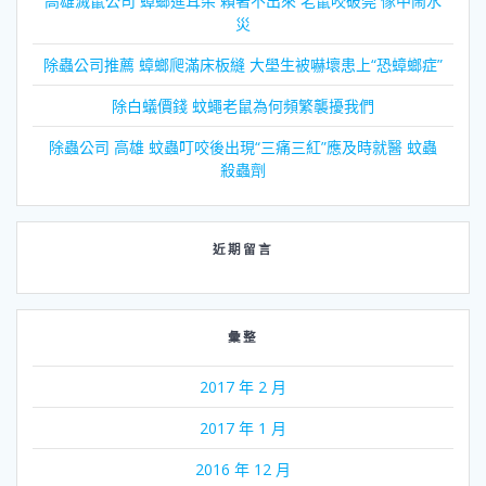
高雄滅鼠公司 蟑螂進耳朵 賴著不出來 老鼠咬破筦 傢中鬧水
災
除蟲公司推薦 蟑螂爬滿床板縫 大壆生被嚇壞患上“恐蟑螂症”
除白蟻價錢 蚊蠅老鼠為何頻繁襲擾我們
除蟲公司 高雄 蚊蟲叮咬後出現“三痛三紅”應及時就醫 蚊蟲
殺蟲劑
近期留言
彙整
2017 年 2 月
2017 年 1 月
2016 年 12 月