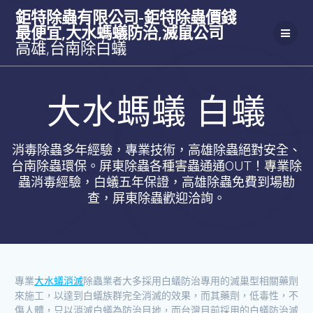
Skip
鉅特除蟲有限公司-鉅特除蟲價錢
to
最便宜,大水螞蟻防治,滅鼠公司
content
高雄,台南除白蟻
大水螞蟻 白蟻
消毒除蟲多年經驗，專業技術，高雄除蟲絕對安全、
台南除蟲環保。屏東除蟲各種害蟲通通OUT！專業除
蟲消毒經驗，白蟻五年保證，高雄除蟲免費到場勘
查，屏東除蟲歡迎洽詢。
專業
大水蟻消滅
除蟲業者大多採用白蟻防治專用的滅巢型相關藥劑
來施工，以達到白蟻族群完全消滅的效果，而其藥劑，低毒性，不
傷人體，只以消滅白蟻為防治目地，而台灣目前採用的白蟻防治滅