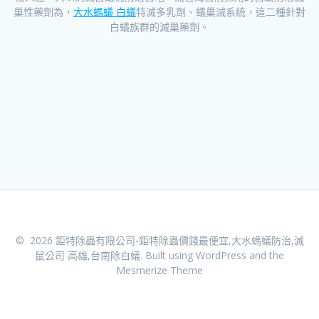
巢性藥劑為，
大水螞蟻 白蟻
特滅多乳劑、蟻巢滅系統，這二種針對
白蟻族群的滅巢藥劑。
© 2026 鉅特除蟲有限公司-鉅特除蟲價錢最便宜,大水螞蟻防治,滅
鼠公司 高雄,台南除白蟻. Built using WordPress and the
Mesmerize Theme