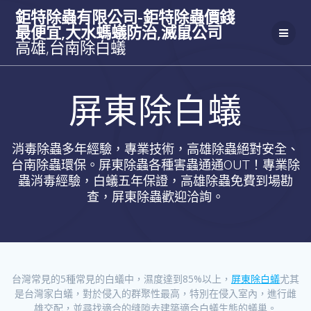
Skip
鉅特除蟲有限公司-鉅特除蟲價錢
to
最便宜,大水螞蟻防治,滅鼠公司
content
高雄,台南除白蟻
屏東除白蟻
消毒除蟲多年經驗，專業技術，高雄除蟲絕對安全、
台南除蟲環保。屏東除蟲各種害蟲通通OUT！專業除
蟲消毒經驗，白蟻五年保證，高雄除蟲免費到場勘
查，屏東除蟲歡迎洽詢。
台灣常見的5種常見的白蟻中，濕度達到85%以上，
屏東除白蟻
尤其
是台灣家白蟻，對於侵入的群聚性最高，特別在侵入室內，進行雌
雄交配，並尋找適合的缝隙去建築適合白蟻生態的蟻巢。