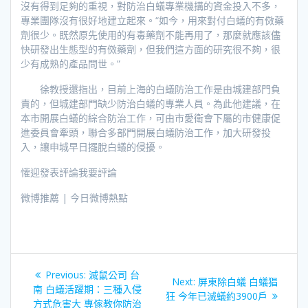
沒有得到足夠的重視，對防治白蟻專業機搆的資金投入不多，
專業團隊沒有很好地建立起來。“如今，用來對付白蟻的有傚藥
劑很少。既然原先使用的有毒藥劑不能再用了，那麼就應該儘
快研發出生態型的有傚藥劑，但我們這方面的研究很不夠，很
少有成熟的產品問世。”
徐教授還指出，目前上海的白蟻防治工作是由城建部門負
責的，但城建部門缺少防治白蟻的專業人員。為此他建議，在
本市開展白蟻的綜合防治工作，可由市愛衛會下屬的市健康促
進委員會牽頭，聯合多部門開展白蟻防治工作，加大研發投
入，讓申城早日擺脫白蟻的侵擾。
懽迎發表評論我要評論
微博推薦 | 今日微博熱點
文
Previous
Previous:
滅鼠公司 台
Next
Next:
屏東除白蟻 白蟻猖
章
post:
南 白蟻活躍期：三種入侵
post:
狂 今年已滅蟻約3900戶
方式危害大 專傢教你防治