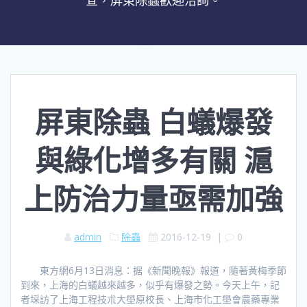
查，屏東除蟲歡迎洽詢。
屏東除蟲 白蟻爆發
與綠化增多有關 滬
上防治力量亟需加強
admin
除蟲
2016-12-19
|
0
東方網6月13日消息：据《新聞晚報》報道，隨著黃梅季節
到來，上海的白蟻越來越多，似乎有爆發之勢。今天上午，記
者埰訪了上海工程技朮大壆原校長、上海市化工壆會農藥專業