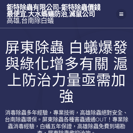
Skip
鉅特除蟲有限公司-鉅特除蟲價錢
to
最便宜,大水螞蟻防治,滅鼠公司
content
高雄,台南除白蟻
屏東除蟲 白蟻爆發
與綠化增多有關 滬
上防治力量亟需加
強
消毒除蟲多年經驗，專業技術，高雄除蟲絕對安全、
台南除蟲環保。屏東除蟲各種害蟲通通OUT！專業除
蟲消毒經驗，白蟻五年保證，高雄除蟲免費到場勘