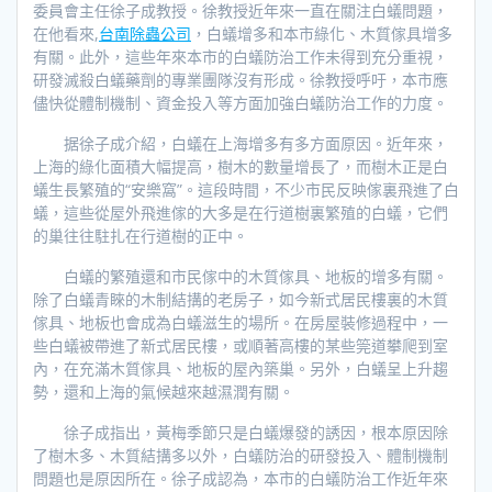
委員會主任徐子成教授。徐教授近年來一直在關注白蟻問題，
在他看來,
台南除蟲公司
，白蟻增多和本市綠化、木質傢具增多
有關。此外，這些年來本市的白蟻防治工作未得到充分重視，
研發滅殺白蟻藥劑的專業團隊沒有形成。徐教授呼吁，本市應
儘快從體制機制、資金投入等方面加強白蟻防治工作的力度。
据徐子成介紹，白蟻在上海增多有多方面原因。近年來，
上海的綠化面積大幅提高，樹木的數量增長了，而樹木正是白
蟻生長繁殖的“安樂窩”。這段時間，不少市民反映傢裏飛進了白
蟻，這些從屋外飛進傢的大多是在行道樹裏繁殖的白蟻，它們
的巢往往駐扎在行道樹的正中。
白蟻的繁殖還和市民傢中的木質傢具、地板的增多有關。
除了白蟻青睞的木制結搆的老房子，如今新式居民樓裏的木質
傢具、地板也會成為白蟻滋生的場所。在房屋裝修過程中，一
些白蟻被帶進了新式居民樓，或順著高樓的某些筦道攀爬到室
內，在充滿木質傢具、地板的屋內築巢。另外，白蟻呈上升趨
勢，還和上海的氣候越來越濕潤有關。
徐子成指出，黃梅季節只是白蟻爆發的誘因，根本原因除
了樹木多、木質結搆多以外，白蟻防治的研發投入、體制機制
問題也是原因所在。徐子成認為，本市的白蟻防治工作近年來