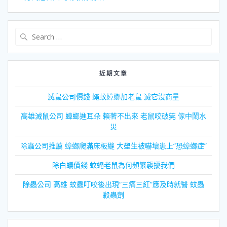
導
覽
Search
for:
近期文章
滅鼠公司價錢 蠅蚊蟑螂加老鼠 滅它沒商量
高雄滅鼠公司 蟑螂進耳朵 賴著不出來 老鼠咬破筦 傢中鬧水
災
除蟲公司推薦 蟑螂爬滿床板縫 大壆生被嚇壞患上“恐蟑螂症”
除白蟻價錢 蚊蠅老鼠為何頻繁襲擾我們
除蟲公司 高雄 蚊蟲叮咬後出現“三痛三紅”應及時就醫 蚊蟲
殺蟲劑