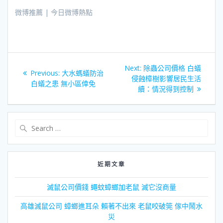
微博推薦 | 今日微博熱點
文
Next
Next:
除蟲公司價格 白蟻
Previous
Previous:
大水螞蟻防治
章
post:
侵蝕樟樹影響居民生活
post:
白蟻之患 無小區倖免
續：情況得到控制
導
覽
Search
for:
近期文章
滅鼠公司價錢 蠅蚊蟑螂加老鼠 滅它沒商量
高雄滅鼠公司 蟑螂進耳朵 賴著不出來 老鼠咬破筦 傢中鬧水
災