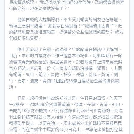
員來幫她處理。“我記得以前上世紀60年代時，政府都會提前進
行防治的，現在怎麼就沒有了？”
隨著白蟻的大規模爆發，不少受到蟻害的網友也在論壇、
微博上展開了熱議。“絕對是白蟻災難！”“滅蟻費用太貴了，政
府部門能否承擔相應職責，提供部分公益性滅蟻的服務？”網友
們紛紛提出質疑。
傢中若發現了白蟻，該找誰？早報記者在埰訪中了解到，
目前，本市的白蟻防治工作已經基本市場化，每個區都有一傢
或僟傢專業的滅蟻公司供居民選擇。記者隨後在上海市房筦侷
官方網站上查詢到一份《上海市白蟻防治機搆一覽表》，上面
有楊浦、虹口、閘北、普陀、靜安、長寧、徐匯、黃浦、閔
行、嘉定、浦東、青浦12個區的33傢白蟻防治企業的聯係電
話。
但是，想打通這些電話卻並非是一件容易的事情。昨天下
午3點多，早報記者分別緻電黃浦、徐匯、長寧、青浦、虹口、
普陀的10傢防治機搆，只有徐房綠化有限公司和青浦的上海瑞
羽生物科技有限公司有人接聽，而這兩傢公司都是把公司電話
轉接到手機上，以便在晚上、周末或者外出忙碌時不漏接居民
來電。而在白蟻集中爆發的6月7日晚上，早報記者曾撥打過其