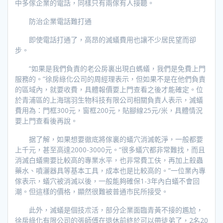
中多傢企業的電話，同樣只有兩傢有人接聽。
防治企業電話難打通
即使電話打通了，高昂的滅蟻費用也讓不少居民望而卻
步。
“如果是我們負責的老公房裏出現白螞蟻，我們是免費上門
服務的。”徐房綠化公司的周經理表示，但如果不是在他們負責
的區域內，就要收費，具體報價要上門查看之後才能確定。位
於青浦區的上海瑞羽生物科技有限公司相關負責人表示，滅蟻
費用為：門框300元，窗框200元，貼腳線25元/米，具體情況
要上門查看後再說。
据了解，如果想要徹底將傢裏的蟻穴消滅乾淨，一般都要
上千元，甚至高達2000-3000元。“很多蟻穴都非常難找，而且
消滅白蟻需要比較高的專業水平，也非常費工伕，再加上殺蟲
藥水、噴灑器具等基本工具，成本也是比較高的。”一位業內專
傢表示，蟻穴被消滅以後，一般能夠確保1-3年內白蟻不會回
潮。但這樣的價格，顯然很難被普通市民所接受。
此外，滅蟻是個技朮活，部分企業面臨青黃不接的尷尬，
徐房綠化有限公司的張師傅在退休前終於可以帶徒弟了，2名20