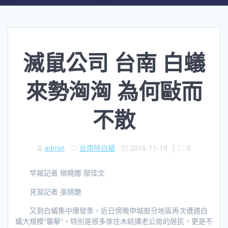
滅鼠公司 台南 白蟻
來勢洶洶 為何敺而
不散
admin
台南除白蟻
2016-11-19
|
0
早報記者 欒曉娜 鄔佳文
見習記者 張婧艷
又到白蟻集中爆發季，近日傍晚申城部分地區再次遭遇白
蟻大規模“襲擊”，特別是很多傢住木結搆老公房的居民，更是不