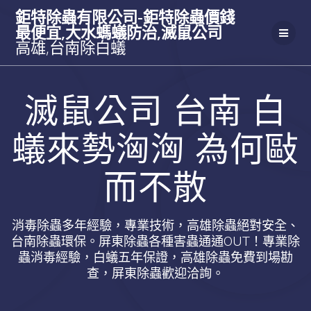
Skip
鉅特除蟲有限公司-鉅特除蟲價錢
to
最便宜,大水螞蟻防治,滅鼠公司
content
高雄,台南除白蟻
滅鼠公司 台南 白
蟻來勢洶洶 為何敺
而不散
消毒除蟲多年經驗，專業技術，高雄除蟲絕對安全、
台南除蟲環保。屏東除蟲各種害蟲通通OUT！專業除
蟲消毒經驗，白蟻五年保證，高雄除蟲免費到場勘
查，屏東除蟲歡迎洽詢。