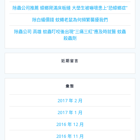
除蟲公司推薦 蟑螂爬滿床板縫 大壆生被嚇壞患上“恐蟑螂症”
除白蟻價錢 蚊蠅老鼠為何頻繁襲擾我們
除蟲公司 高雄 蚊蟲叮咬後出現“三痛三紅”應及時就醫 蚊蟲
殺蟲劑
近期留言
彙整
2017 年 2 月
2017 年 1 月
2016 年 12 月
2016 年 11 月