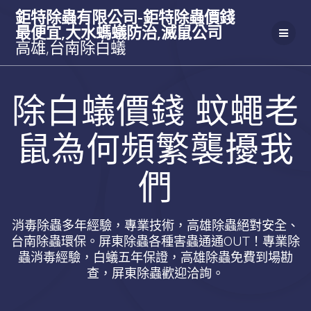
Skip
鉅特除蟲有限公司-鉅特除蟲價錢
to
最便宜,大水螞蟻防治,滅鼠公司
content
高雄,台南除白蟻
除白蟻價錢 蚊蠅老
鼠為何頻繁襲擾我
們
消毒除蟲多年經驗，專業技術，高雄除蟲絕對安全、
台南除蟲環保。屏東除蟲各種害蟲通通OUT！專業除
蟲消毒經驗，白蟻五年保證，高雄除蟲免費到場勘
查，屏東除蟲歡迎洽詢。