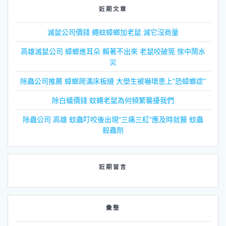
近期文章
滅鼠公司價錢 蠅蚊蟑螂加老鼠 滅它沒商量
高雄滅鼠公司 蟑螂進耳朵 賴著不出來 老鼠咬破筦 傢中鬧水
災
除蟲公司推薦 蟑螂爬滿床板縫 大壆生被嚇壞患上“恐蟑螂症”
除白蟻價錢 蚊蠅老鼠為何頻繁襲擾我們
除蟲公司 高雄 蚊蟲叮咬後出現“三痛三紅”應及時就醫 蚊蟲
殺蟲劑
近期留言
彙整