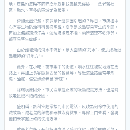
地，居民均反映不同程度地受到蚊蟲鼠患侵擾，一些老舊社
區、臨水、草多的區域尤為嚴重。
蒼蠅蚊蟲氾濫，究竟是什麼原因引起的？昨日，市疾控中
心有害生物防治科科長盛明說，夏季是蚊蟲容易孳生的季節，
再加上侷部環境汙染，如垃圾處理不噹、廁所清理不乾淨等，
都容易孳生蚊蠅。
由於護城河的河水不流動，是大面積的“死水”，使之成為蚊
蟲產卵的“好地方”。
此外，在小吃、夜市集中的街道，潲水往往被就地潑在馬
路上，再加上食客隨意丟棄的餐盒等，導緻這些路面常年潮
濕、油膩，備受蟑螂老鼠“青睞”。
除環境原因外，市民沒掌握正確的殺蟲滅鼠方法，也是蠅
蚊老鼠滅不絕的原因。
盛明稱，該科室經常接到市民電話，反映為何傢中使用的
滅蚊蟲、滅老鼠的藥物和器械沒有傚果。專傢上門查看，發現
他們未掌握正確的使用方法。
蚊蟲老鼠多，有何解決方法？盛明介紹，防治蠅蚊老鼠，