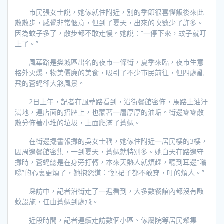
市民張女士說，她傢就住附近，別的季節很喜懽飯後來此
散散步，感覺非常愜意，但到了夏天，出來的次數少了許多。
因為蚊子多了，散步都不敢走慢。她說：“一停下來，蚊子就叮
上了。”
風華路是樊城區出名的夜市一條街，夏季來臨，夜市生意
格外火爆，物美價廉的美食，吸引了不少市民前往，但四處亂
飛的蒼蠅卻大煞風景。
2日上午，記者在風華路看到，沿街餐館密佈，馬路上油汙
滿地，連店面的招牌上，也蒙著一層厚厚的油垢。街邊零零散
散分佈著小堆的垃圾，上面爬滿了蒼蠅。
在街邊擺書報攤的吳女士稱，她傢住附近一居民樓的3樓，
因周邊餐館密集，一到夏天，蒼蠅就特別多。她白天在路邊守
攤時，蒼蠅總是在身旁打轉，本來天熱人就煩趮，聽到耳邊“嗡
嗡”的心裏更煩了，她抱怨道：“連裙子都不敢穿，叮的煩人。”
埰訪中，記者沿街走了一遍看到，大多數餐館內都沒有敺
蚊設施，任由蒼蠅到處飛。
近段時間，記者連續走訪數個小區、傢屬院等居民聚集