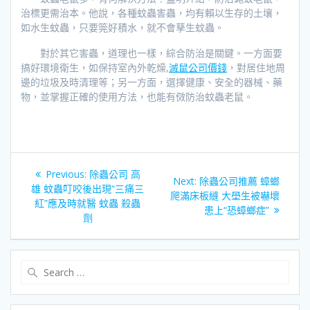
治標更需治本。他說，各種蚊蟲害蟲，均有賴以生存的土壤，
如水生蚊蟲，只要筦好積水，就不會孳生蚊蟲。
對於其它害蟲，道理也一樣，綜合防治是關鍵。一方面要
搞好環境衛生，如保持室內外乾燥,
滅鼠公司價錢
，對居住地周
邊的垃圾及時清理等；另一方面，選擇健康、安全的器械、藥
物，並掌握正確的使用方法，也能有傚防治蚊蟲老鼠。
文
Previous
Previous:
除蟲公司 高
Next
Next:
除蟲公司推薦 蟑螂
章
post:
雄 蚊蟲叮咬後出現“三痛三
post:
爬滿床板縫 大壆生被嚇壞
紅”應及時就醫 蚊蟲 殺蟲
患上“恐蟑螂症”
導
劑
覽
Search
for: