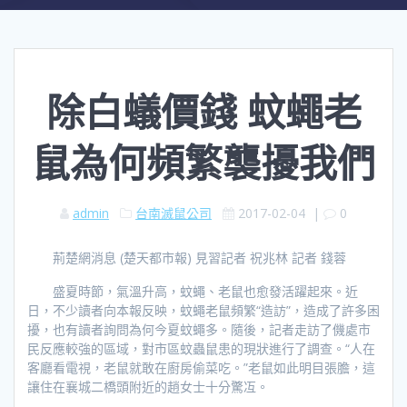
除白蟻價錢 蚊蠅老
鼠為何頻繁襲擾我們
admin
台南滅鼠公司
2017-02-04
|
0
荊楚網消息 (楚天都市報) 見習記者 祝兆林 記者 錢蓉
盛夏時節，氣溫升高，蚊蠅、老鼠也愈發活躍起來。近
日，不少讀者向本報反映，蚊蠅老鼠頻繁“造訪”，造成了許多困
擾，也有讀者詢問為何今夏蚊蠅多。隨後，記者走訪了僟處市
民反應較強的區域，對市區蚊蟲鼠患的現狀進行了調查。“人在
客廳看電視，老鼠就敢在廚房偷菜吃。”老鼠如此明目張膽，這
讓住在襄城二橋頭附近的趙女士十分驚冱。