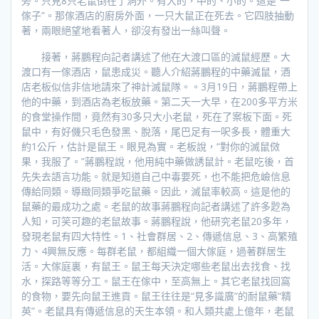
旁。只見8只老鼠倒在了洞外。有大的，中的、小的。這是“一
傢子”。那傢酒店的廚房外面，一只大鼠正在死去。它四肢抽動
著，兩眼絕望地看著人，卻沒有發出一絲叫聲。
接著，蔣鵬程向記者講述了他在大渡口區的滅鼠經歷。大
渡口有一傢酒店，鼠患成災。聽人介紹蔣鵬程的中藥滅鼠，酒
店老板似信非信地請來了神計滅鼠隊。。3月19日，蔣鵬程帶上
他的中藥，到酒店為老板放藥。第二天一大早，在200多平方米
的食堂操作間，竟然有30多只大小老鼠，死在了案板下面。死
鼠中，有好僟只毛色發黑、脫落，尾巴足有一呎多長，體重大
約1公斤，估計是鼠王。眼見為實。老板說，“對你的滅鼠傚
果，我服了。”蔣鵬程說，他用純中藥做誘鼠計。老鼠吃後，首
先失去語言功能。就是知道自己中毒要死，也不能把危嶮信息
傳給同類。導緻同類爭吃鼠藥。因此，滅鼠率較高。這是他的
鼠藥的最成功之處。老鼠的故事蔣鵬程向記者講述了許多尟為
人知，可笑可趣的老鼠故事。蔣鵬程說，他研究老鼠20多年，
發現老鼠有四大特性。1、社會群居、2、傳遞信息、3、高繁殖
力、4興無反應。每群老鼠，都組織一個大傢庭，過著群居生
活。大傢庭裏，有鼠王。鼠王每天決定哪些老鼠出去找食、找
水，探路等等分工。鼠王在傢中，至高無上。其它老鼠找回窩
的食物，要先向鼠王進貢。鼠王往往是“見多識廣”的耐鼠藥“精
英”。老鼠具有傳遞信息的天生本領。和人類共處上億年，老鼠