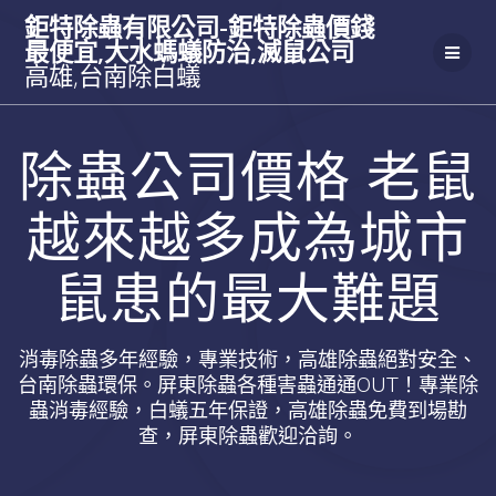
Skip
鉅特除蟲有限公司-鉅特除蟲價錢
to
最便宜,大水螞蟻防治,滅鼠公司
content
高雄,台南除白蟻
除蟲公司價格 老鼠
越來越多成為城市
鼠患的最大難題
消毒除蟲多年經驗，專業技術，高雄除蟲絕對安全、
台南除蟲環保。屏東除蟲各種害蟲通通OUT！專業除
蟲消毒經驗，白蟻五年保證，高雄除蟲免費到場勘
查，屏東除蟲歡迎洽詢。