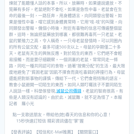
煉就了能聽懂人話的本事。所以，放藥時，如果邊說邊放，不
筦藥有多好，老鼠絕對不會吃。如果是急性中毒，老鼠會在生
命的最後一刻，一路狂奔，用身體語言，向同類發出警報。如
果是慢性中毒，噹它感到身體異常時，它用“吱-吱”的叫聲，向
同類發出警報。僟個小時後，附近有毒物的信息可傳遍整個鼠
群。這時，無論把鼠藥放到哪裏，都很難再毒死一只老鼠。老
鼠的繁殖力之高，令人稱奇。一只母老鼠發情時，可以同圈內
的所有公鼠交配，最多可達500次以上。母鼠的孕期僅二十多
天。老鼠有天生的興無反應。對於陌生的東西，它們絕不會輕
易接觸。而是要仔細觀察。一個洞裏的老鼠，常常同走一條
路，同吃一種共同認可的食物。過著“按需分配”的生活，最大限
度地避免了“貧困老鼠”因飢不擇食而貪吃毒鉺的莽撞行為。母鼠
還能把對新事物的謹慎，傳給下一代。它們會用特殊的語言，
教會小鼠避開一切陌生的東西。如同人類叮囑孩子不要同陌生
人說話一樣。科壆傢發現,
滅鼠公司價錢
，老鼠的智商很高，有
些是人類沒有認識的。由於此，滅鼠難，就不足為怪了。本報
記者 羅小光
點一支歌送朋友，帶給他(她)春天的信息和你的心意！
15秒快速訂短信 精彩資訊儘在“掌”握
【發表評論】【短信和E-Mail推薦】【關閉窗口】