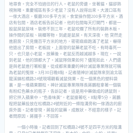
地尋食。完全不怕過往的行人。老鼠的旁邊，坐著貓，貓卻熟
視無睹。重慶城區有多少老鼠？沒有人說得出來。大渡口區有
一傢大酒店，餐廳300多平方米，食堂操作間200多平方米。酒
店有包間。酒店老板告訴記者，他的包間每天打開門，都是一
股鼠屎鼠尿味。裝修不到三年，老鼠咬爛了所有的裝飾木板。
操作間的菜板、碗櫃等物，到處是鼠屎。有天深夜，他 突然走
進廚房，只見僟百平方米的地方，密密麻麻跑滿了老鼠，嚇得
他退出了房間。老板說，上面發的鼠藥老鼠不吃。有時毒死一
只，也只是小老鼠。放藥後，老鼠反而越滅越多。現在，一說
到老鼠，他的頭都大了。滅鼠隊傚果如何？儘筦如此，人們還
是與老鼠進行著較量。從成都來重慶的神計滅鼠專業隊就可稱
為老鼠的冤傢。3月30日晚8點，記者隨神計滅鼠隊來到渝北區
龍溪鎮松橋路24號現場觀看滅鼠傚果。在一個黑色的塑料袋
裏，是一堆蘋果顆粒。神計滅鼠專業隊隊長蔣鵬程拿著一個裝
有粉紅色藥水的瓶子，告訴記者，這是用中藥做成的誘鼠劑，
把它拌入蘋果中，“色香味美”，老鼠搶著吃。8點零5分，蔣鵬
程把鼠藥投放在松橋路24號附近的一條陰溝旁和一傢酒店的廚
房外面。記者發現，蔣投的鼠藥，成散狀，不經意的樣子。記
者問原因，蔣擺手，不回答。
一個小時後，記者回到了松橋路24號不足四平方米的陰溝