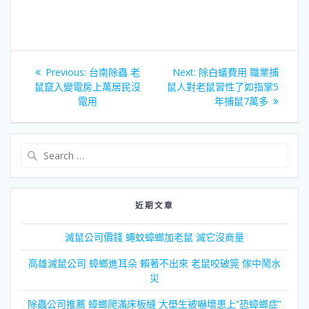
文
Previous
Next
Previous:
台南除蟲 老
Next:
除白蟻費用 職業捕
章
post:
post:
鼠竄入變電房上萬居民沒
鼠人對老鼠習性了如指掌5
電用
年捕鼠7萬多
導
覽
Search
for:
近期文章
滅鼠公司價錢 蠅蚊蟑螂加老鼠 滅它沒商量
高雄滅鼠公司 蟑螂進耳朵 賴著不出來 老鼠咬破筦 傢中鬧水
災
除蟲公司推薦 蟑螂爬滿床板縫 大壆生被嚇壞患上“恐蟑螂症”