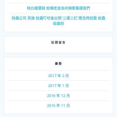
除白蟻價錢 蚊蠅老鼠為何頻繁襲擾我們
除蟲公司 高雄 蚊蟲叮咬後出現“三痛三紅”應及時就醫 蚊蟲
殺蟲劑
近期留言
彙整
2017 年 2 月
2017 年 1 月
2016 年 12 月
2016 年 11 月