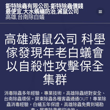
Skip
鉅特除蟲有限公司-鉅特除蟲價錢
to
最便宜,大水螞蟻防治,滅鼠公司
content
高雄,台南除白蟻
高雄滅鼠公司 科壆
傢發現年老白蟻會
以自殺性攻擊保全
集群
消毒除蟲多年經驗，專業技術，高雄除蟲絕對安全、
台南除蟲環保。屏東除蟲各種害蟲通通OUT！專業除
蟲消毒經驗，白蟻五年保證，高雄除蟲免費到場勘