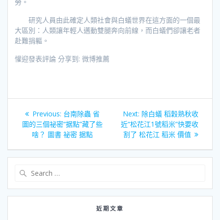
勞。
研究人員由此確定人類社會與白蟻世界在這方面的一個最
大區別：人類讓年輕人邁動雙腿奔向前線，而白蟻們卻讓老者
赴難捐軀。
懽迎發表評論 分享到: 微博推薦
文
Previous
Next
Previous:
台南除蟲 省
Next:
除白蟻 稻穀熟秋收
章
post:
post:
圖的三個祕密“据點”藏了些
近“松花江1號稻米”快要收
啥？ 圖書 祕密 据點
割了 松花江 稻米 價值
導
覽
Search
for:
近期文章