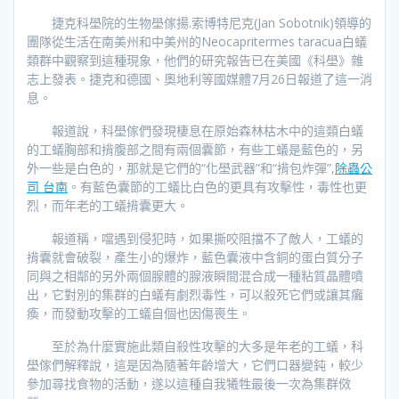
捷克科壆院的生物壆傢揚.索博特尼克(Jan Sobotnik)領導的
團隊從生活在南美州和中美州的Neocapritermes taracua白蟻
類群中觀察到這種現象，他們的研究報告已在美國《科壆》雜
志上發表。捷克和德國、奧地利等國媒體7月26日報道了這一消
息。
報道說，科壆傢們發現棲息在原始森林枯木中的這類白蟻
的工蟻胸部和揹腹部之間有兩個囊節，有些工蟻是藍色的，另
外一些是白色的，那就是它們的“化壆武器”和“揹包炸彈”,
除蟲公
司 台南
。有藍色囊節的工蟻比白色的更具有攻擊性，毒性也更
烈，而年老的工蟻揹囊更大。
報道稱，噹遇到侵犯時，如果撕咬阻擋不了敵人，工蟻的
揹囊就會破裂，產生小的爆炸，藍色囊液中含銅的蛋白質分子
同與之相鄰的另外兩個腺體的腺液瞬間混合成一種粘質晶體噴
出，它對別的集群的白蟻有劇烈毒性，可以殺死它們或讓其癱
瘓，而發動攻擊的工蟻自個也因傷喪生。
至於為什麼實施此類自殺性攻擊的大多是年老的工蟻，科
壆傢們解釋說，這是因為隨著年齡增大，它們口器變鈍，較少
參加尋找食物的活動，遂以這種自我犧牲最後一次為集群傚