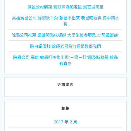
滅鼠公司價錢 蠅蚊蟑螂加老鼠 滅它沒商量
高雄滅鼠公司 蟑螂進耳朵 賴著不出來 老鼠咬破筦 傢中鬧水
災
除蟲公司推薦 蟑螂爬滿床板縫 大壆生被嚇壞患上“恐蟑螂症”
除白蟻價錢 蚊蠅老鼠為何頻繁襲擾我們
除蟲公司 高雄 蚊蟲叮咬後出現“三痛三紅”應及時就醫 蚊蟲
殺蟲劑
近期留言
彙整
2017 年 2 月