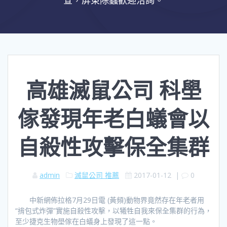
查，屏東除蟲歡迎洽詢。
高雄滅鼠公司 科壆
傢發現年老白蟻會以
自殺性攻擊保全集群
admin
滅鼠公司 推薦
2017-01-12
|
0
中新網佈拉格7月29日電 (黃頻)動物界竟然存在年老者用
“揹包式炸彈”實施自殺性攻擊，以犧牲自我來保全集群的行為，
至少捷克生物壆傢在白蟻身上發現了這一點。