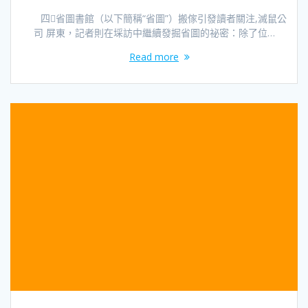
四省圖書館（以下簡稱“省圖”）搬傢引發讀者關注,滅鼠公
司 屏東，記者則在埰訪中繼續發掘省圖的祕密：除了位…
Read more