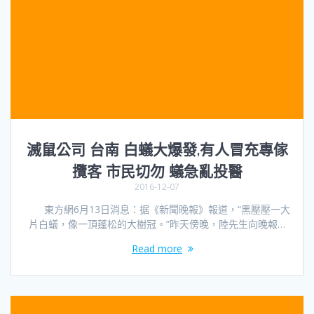
滅鼠公司 台南 白蟻大爆發,有人冒充專傢
攬客 市民切勿 蟻急亂投醫
2016-12-07
東方網6月13日消息：据《新聞晚報》報道，“黑壓壓一大
片白蟻，像一頂蓬松的大樹冠。”昨天傍晚，陸先生向晚報…
Read more