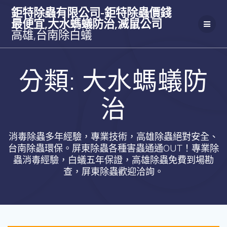
Skip
鉅特除蟲有限公司-鉅特除蟲價錢
to
最便宜,大水螞蟻防治,滅鼠公司
content
高雄,台南除白蟻
分類:
大水螞蟻防
治
消毒除蟲多年經驗，專業技術，高雄除蟲絕對安全、
台南除蟲環保。屏東除蟲各種害蟲通通OUT！專業除
蟲消毒經驗，白蟻五年保證，高雄除蟲免費到場勘
查，屏東除蟲歡迎洽詢。