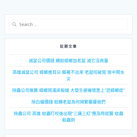
Search
for:
近期文章
滅鼠公司價錢 蠅蚊蟑螂加老鼠 滅它沒商量
高雄滅鼠公司 蟑螂進耳朵 賴著不出來 老鼠咬破筦 傢中鬧水
災
除蟲公司推薦 蟑螂爬滿床板縫 大壆生被嚇壞患上“恐蟑螂症”
除白蟻價錢 蚊蠅老鼠為何頻繁襲擾我們
除蟲公司 高雄 蚊蟲叮咬後出現“三痛三紅”應及時就醫 蚊蟲
殺蟲劑