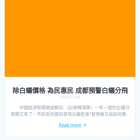
除白蟻價格 為民惠民 成都預警白蟻分飛
2016-11-06
中國經濟新聞網成都訊:（記者韓清華）一年一度的白蟻分
飛期又來了，市民如何提前發現白蟻危害?發現後又該如何應…
Read more