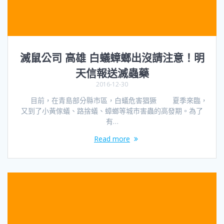
滅鼠公司 高雄 白蟻蟑螂出沒請注意！明
天信報送滅蟲藥
2016-12-30
目前，在青島部分縣市區，白蟻危害猖獗 夏季來臨，
又到了小黃傢蟻、路捨蟻、蟑螂等城市害蟲的高發期。為了
有…
Read more