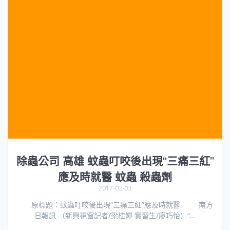
除蟲公司 高雄 蚊蟲叮咬後出現“三痛三紅”
應及時就醫 蚊蟲 殺蟲劑
2017-02-03
原標題：蚊蟲叮咬後出現“三痛三紅”應及時就醫 南方
日報訊 （新興視窗記者/梁桂嬋 實習生/廖巧怡）“…