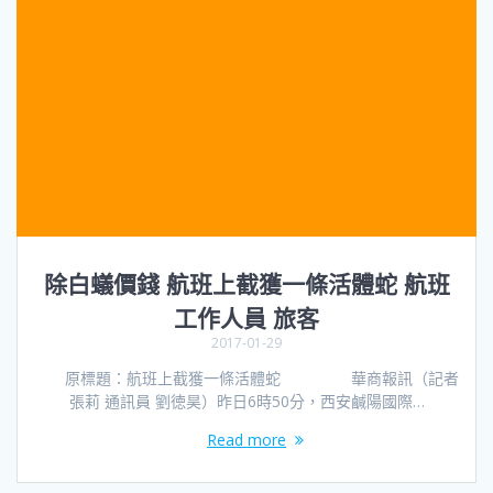
除白蟻價錢 航班上截獲一條活體蛇 航班
工作人員 旅客
2017-01-29
原標題：航班上截獲一條活體蛇 華商報訊（記者
張莉 通訊員 劉徳昊）昨日6時50分，西安鹹陽國際…
Read more