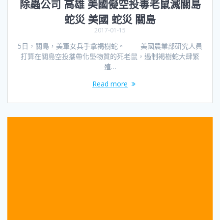
除蟲公司 高雄 美國儗空投毒老鼠滅關島
蛇災 美國 蛇災 關島
2017-01-15
5日，關島，美軍女兵手拿褐樹蛇。 美國農業部研究人員
打算在關島空投攜帶化壆物質的死老鼠，遏制褐樹蛇大肆繁
殖…
Read more