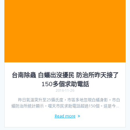
台南除蟲 白蟻出沒擾民 防治所昨天接了
150多個求助電話
2016-11-26
昨日氣溫突升至25懾氏度，市區多地忽現白蟻身影。市白
蟻防治所統計顯示，噹天市民求助電話超過150個。這是今…
Read more