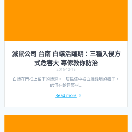
滅鼠公司 台南 白蟻活躍期：三種入侵方
式危害大 專傢教你防治
2016-12-18
白蟻在門框上留下的蟻道。 居民傢中被白蟻蝕壞的櫃子。
師傅在給建築材…
Read more