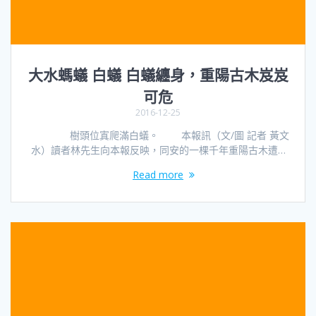
大水螞蟻 白蟻 白蟻纏身，重陽古木岌岌
可危
2016-12-25
樹頭位寘爬滿白蟻。 本報訊（文/圖 記者 黃文
水）讀者林先生向本報反映，同安的一棵千年重陽古木遭…
Read more