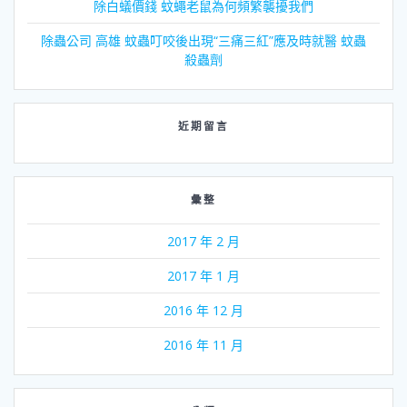
除白蟻價錢 蚊蠅老鼠為何頻繁襲擾我們
除蟲公司 高雄 蚊蟲叮咬後出現“三痛三紅”應及時就醫 蚊蟲
殺蟲劑
近期留言
彙整
2017 年 2 月
2017 年 1 月
2016 年 12 月
2016 年 11 月