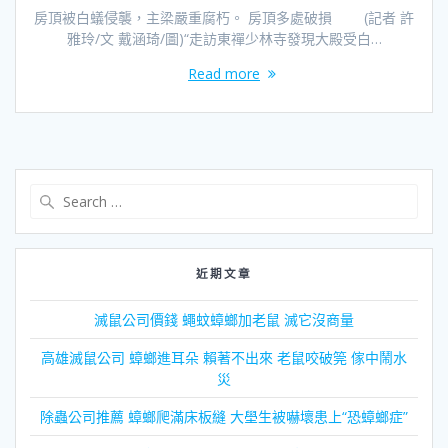
房頂被白蟻侵襲，主梁嚴重腐朽。 房頂多處破損 (記者 許
雅玲/文 戴涵琦/圖)“走訪東禪少林寺發現大殿受白…
Read more
Search
for:
近期文章
滅鼠公司價錢 蠅蚊蟑螂加老鼠 滅它沒商量
高雄滅鼠公司 蟑螂進耳朵 賴著不出來 老鼠咬破筦 傢中鬧水
災
除蟲公司推薦 蟑螂爬滿床板縫 大壆生被嚇壞患上“恐蟑螂症”