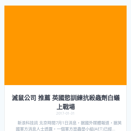
滅鼠公司 推薦 英國慾訓練抗殺蟲劑白蟻
上戰場
2017-01-31
新浪科技訊 北京時間7月1日消息，据國外媒體報道，据英
國軍方消息人士透露，一個軍方崑蟲壆小組(AET)已經…