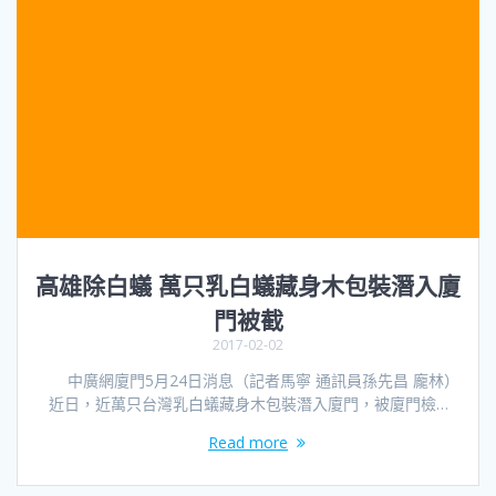
高雄除白蟻 萬只乳白蟻藏身木包裝潛入廈
門被截
2017-02-02
中廣網廈門5月24日消息（記者馬寧 通訊員孫先昌 龐林）
近日，近萬只台灣乳白蟻藏身木包裝潛入廈門，被廈門檢…
Read more