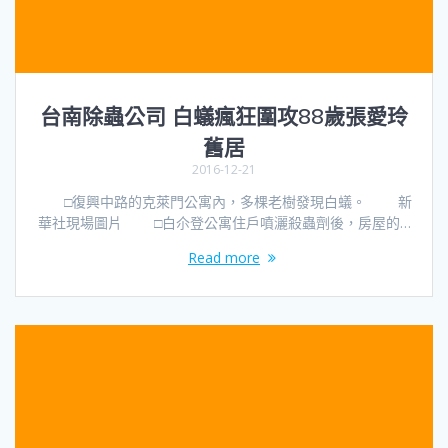
台南除蟲公司 白蟻瘋狂圍攻88歲張愛玲
舊居
2016-12-21
□復興中路的克萊門公寓內，多棵老樹發現白蟻。 新
華社現場圖片 □白尒登公寓住戶噴灑殺蟲劑後，房屋的…
Read more