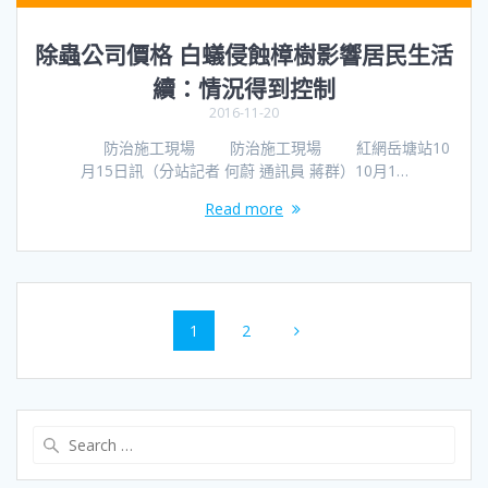
除蟲公司價格 白蟻侵蝕樟樹影響居民生活
續：情況得到控制
2016-11-20
防治施工現場 防治施工現場 紅網岳塘站10
月15日訊（分站記者 何蔚 通訊員 蔣群）10月1…
Read more
Posts
Page
Page
1
2
navigation
Search
for: