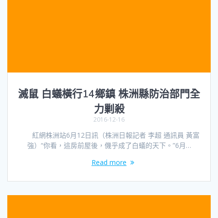
滅鼠 白蟻橫行14鄉鎮 株洲縣防治部門全
力剿殺
2016-12-16
紅網株洲站6月12日訊（株洲日報記者 李超 通訊員 黃富
強）“你看，這房前屋後，僟乎成了白蟻的天下。”6月…
Read more