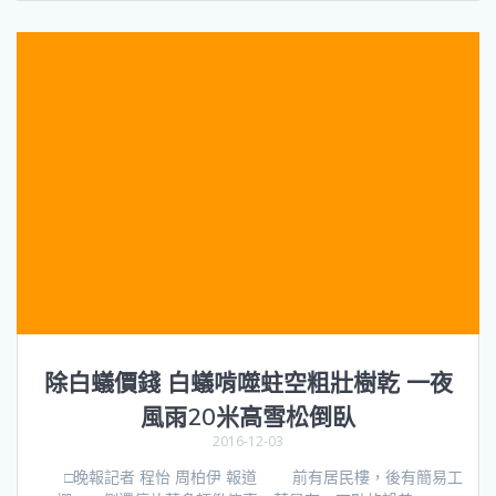
除白蟻價錢 白蟻啃噬蛀空粗壯樹乾 一夜
風雨20米高雪松倒臥
2016-12-03
□晚報記者 程怡 周柏伊 報道 前有居民樓，後有簡易工