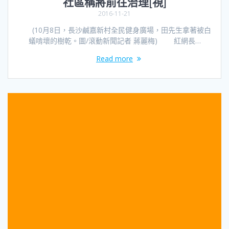
社區稱將前往治理[視]
2016-11-21
(10月8日，長沙鹹嘉新村全民健身廣場，田先生拿著被白
蟻啃壞的樹乾。圖/滾動新聞記者 蔣麗梅) 紅網長…
Read more