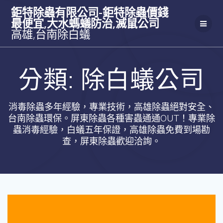
Skip
鉅特除蟲有限公司-鉅特除蟲價錢
to
最便宜,大水螞蟻防治,滅鼠公司
content
高雄,台南除白蟻
分類:
除白蟻公司
消毒除蟲多年經驗，專業技術，高雄除蟲絕對安全、
台南除蟲環保。屏東除蟲各種害蟲通通OUT！專業除
蟲消毒經驗，白蟻五年保證，高雄除蟲免費到場勘
查，屏東除蟲歡迎洽詢。